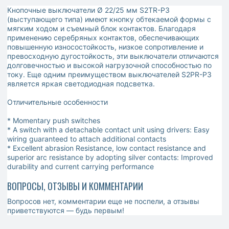
Кнопочные выключатели Ø 22/25 мм S2TR-P3
(выступающего типа) имеют кнопку обтекаемой формы с
мягким ходом и съемный блок контактов. Благодаря
применению серебряных контактов, обеспечивающих
повышенную износостойкость, низкое сопротивление и
превосходную дугостойкость, эти выключатели отличаются
долговечностью и высокой нагрузочной способностью по
току. Еще одним преимуществом выключателей S2PR-P3
является яркая светодиодная подсветка.
Отличительные особенности
* Momentary push switches
* A switch with a detachable contact unit using drivers: Easy
wiring guaranteed to attach additional contacts
* Excellent abrasion Resistance, low contact resistance and
superior arc resistance by adopting silver contacts: Improved
durability and current carrying performance
ВОПРОСЫ, ОТЗЫВЫ И КОММЕНТАРИИ
Вопросов нет, комментарии еще не поспели, а отзывы
приветствуются — будь первым!