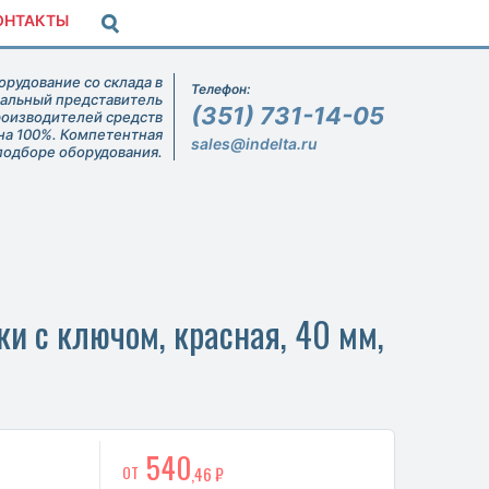
ОНТАКТЫ
рудование со склада в
Телефон:
иальный представитель
(351) 731-14-05
роизводителей средств
на 100%. Компетентная
sales@indelta.ru
подборе оборудования.
и с ключом, красная, 40 мм,
540
ОТ
,46 ₽