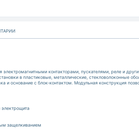
ТАРИИ
я электромагнитными контакторами, пускателями, реле и друг
становки в пластиковые, металлические, стекловолоконные обо
вка и основание с блок-контактом. Модульная конструкция позв
и электрощита
тым защелкиванием