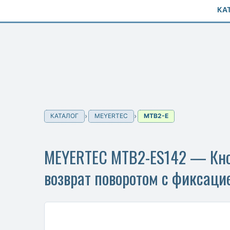
КА
КАТАЛОГ
MEYERTEC
MTB2-E
MEYERTEC MTB2-ES142 — Кноп
возврат поворотом с фиксацие