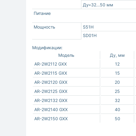
Ду=32...50 мм
Питание
Мощность
S51H
SD01H
Модификации:
Модель
Ду, мм
AR-2W2112 GXX
12
AR-2W2115 GXX
15
AR-2W2120 GXX
20
AR-2W2125 GXX
25
AR-2W2132 GXX
32
AR-2W2140 GXX
40
AR-2W2150 GXX
50