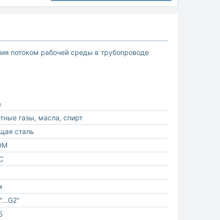
ия потоком рабочей среды в трубопроводе
е
ртные газы, масла, спирт
щая сталь
DM
С
м
...G2"
5