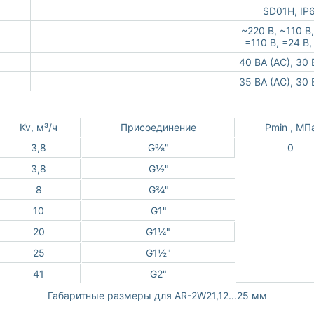
SD01H, IP
~220 В, ~110 В
=110 В, =24 В,
40 ВА (АС), 30 
35 ВА (АС), 30 
Kv, м³/ч
Присоединение
Pmin , МП
3,8
G⅜"
0
3,8
G½"
8
G¾"
10
G1"
20
G1¼"
25
G1½"
41
G2"
Габаритные размеры для AR-2W21,12...25 мм