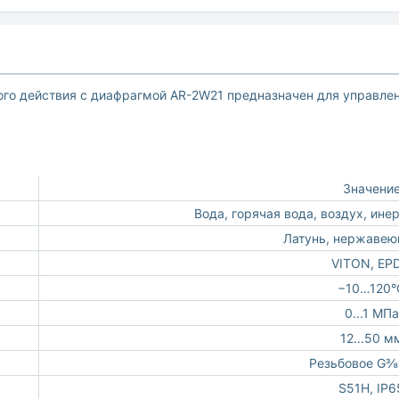
го действия с диафрагмой AR-2W21 предназначен для управлен
Значени
Вода, горячая вода, воздух, ине
Латунь, нержавею
VITON, EP
−10…120°
0...1 МПа
12...50 м
Резьбовое G⅜"
S51H, IP6