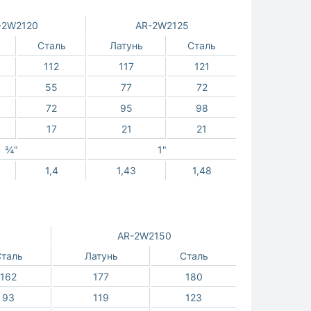
-2W2120
AR-2W2125
Сталь
Латунь
Сталь
112
117
121
55
77
72
72
95
98
17
21
21
¾"
1"
1,4
1,43
1,48
AR-2W2150
таль
Латунь
Сталь
162
177
180
93
119
123