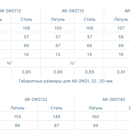
AR-2W2112
AR-2W2115
AR
ь
Сталь
Латунь
Сталь
Латунь
106
100
106
107
57
57
57
58
69
67
69
69
14
13
14
16
⅜"
½"
0,85
0,86
0,89
0,91
Габаритные размеры для AR-2W21, 32...50 мм
AR-2W2132
AR-2W2140
Латунь
Сталь
Латунь
С
155
149
160
86
87
94