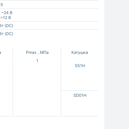
65
, ~24 В
 =12 В
Вт (DC)
Вт (DC)
а
Pmax , МПа
Катушка
1
S51H
SD01H