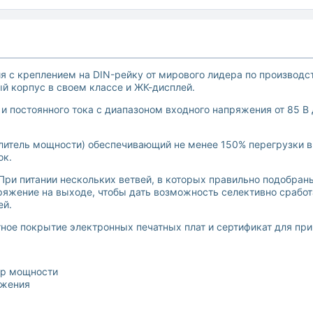
ния с креплением на DIN-рейку от мирового лидера по производ
 корпус в своем классе и ЖК-дисплей.
 постоянного тока с диапазоном входного напряжения от 85 В д
литель мощности) обеспечивающий не менее 150% перегрузки в 
ок.
ри питании нескольких ветвей, в которых правильно подобраны
ряжение на выходе, чтобы дать возможность селективно сработ
ей.
ное покрытие электронных печатных плат и сертификат для при
ор мощности
яжения