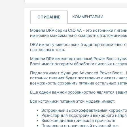
КОММЕНТАРИИ
ОПИСАНИЕ
Модели DRV серии CliQ VA - это источники пита
имеющие максимально компактный алюминиевый
DRV имеет универсальный адаптер переменного и
постоянного тока.
Модели DRV имеют встроенный Power Boost (уси
Boost имеет алгоритм обработки пиковых нагруз
Поддерживает функцию Advanced Power Boost . П
источник питания будет постепенно снижать нап
возможность сохранить питание остальных ветв
Еще одной важной особенностью является защит
Все источники питания этой модели имеют:
Встроенный высокоэффективный коррект
Резистор для подстройки выходного напр
Высокая диэлектрическая прочность
Предельно ограниченный пусковой ток