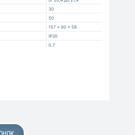
30
50
157 x 90 x 58
IP20
0.7
ОНОК