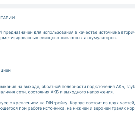
ТАРИИ
 предназначен для использования в качестве источника вторич
 герметизированных свинцово-кислотных аккумуляторов.
ацией
»
мыкания на выходе, обратной полярности подключения АКБ, глу
аличия сети, состояния АКБ и выходного напряжения.
пусе с креплением на DIN-рейку. Корпус состоит из двух част
ющегося при работе источника, на нижней и верхней гранях к