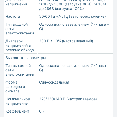
напряжения
161В до 300В (загрузка 80%), от 184В
до 286В (загрузка 100%)
Частота
50/60 Гц +/-5Гц (автопереключение)
Тип входной
Однофазная с заземлением (1-Phase +
сети
G)
электропитания
Диапазон
230 В ± 10% (настраиваемый)
напряжений в
режиме обхода
Выходные параметры
Тип выходной
Однофазная с заземлением (1-Phase +
сети
G)
электропитания
Форма
Синусоидальная
выходного
сигнала
Номинальное
220/230/240 В (настраиваемое)
напряжение
Коэффициент
0,7