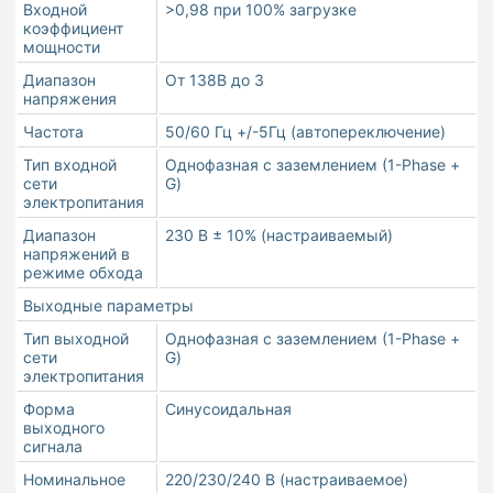
Входной
>0,98 при 100% загрузке
коэффициент
мощности
Диапазон
От 138В до 3
напряжения
Частота
50/60 Гц +/-5Гц (автопереключение)
Тип входной
Однофазная с заземлением (1-Phase +
сети
G)
электропитания
Диапазон
230 В ± 10% (настраиваемый)
напряжений в
режиме обхода
Выходные параметры
Тип выходной
Однофазная с заземлением (1-Phase +
сети
G)
электропитания
Форма
Синусоидальная
выходного
сигнала
Номинальное
220/230/240 В (настраиваемое)