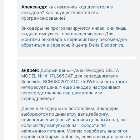
Александр:
как изменить код двигателя в
энкодоре? Как осуществляется его
программирование?
Энкодеры не программируются никак, они лишь
выдают импульсы при вращении вала.
Для
монтажа энкодера в сервосистему рекомендую
обратиться в сервисный центр Delta Electronics.
андрей:
Добрый день.Нужен Энкодер DELTA
MODEL NH4-17LS65CAT для серводвигателя
Schneider BCH0802012A1C 750W.Если есть тогда
интересует цена.И еще энкодер настраивают
непосредственнно под двигатель или
серводрайвер?
Данные энкодеры не поставляем. Энкодеры
выбираются по диаметру вала,
габариту,
присоединению(полый вал или цельный вал), по
количеству импульсов на 1 оборот,
и по
напяжению питания. Можем подобрать аналог от
корейской фирмы autonics, если сообщите нам эти