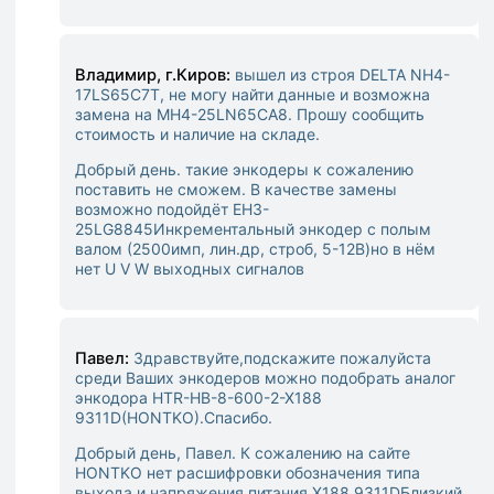
Владимир, г.Киров:
вышел из строя DELTA NH4-
17LS65C7T, не могу найти данные и возможна
замена на MH4-25LN65CA8. Прошу сообщить
стоимость и наличие на складе.
Добрый день. такие энкодеры к сожалению
поставить не сможем. В качестве замены
возможно подойдёт EH3-
25LG8845
Инкрементальный энкодер с полым
валом (2500имп, лин.др, строб, 5-12В)
но в нём
нет U V W выходных сигналов
Павел:
Здравствуйте,подскажите пожалуйста
среди Ваших энкодеров можно подобрать аналог
энкодора HTR-HB-8-600-2-X188
9311D(HONTKO).Спасибо.
Добрый день, Павел. К сожалению на сайте
HONTKO нет расшифровки обозначения типа
выхода и напряжения питания X188 9311D
Близкий