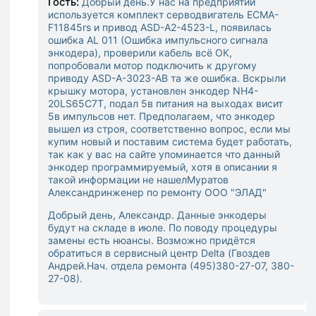
Гость:
Добрый день.У нас на предприятии
используется комплект серводвигатель ECMA-
F11845rs и привод ASD-A2-4523-L, появилась
ошибка AL 011 (Ошибка импульсного сигнала
энкодера), проверили кабель всё ОК,
попробовали мотор подключить к другому
приводу ASD-A-3023-АВ та же ошибка. Вскрыли
крышку мотора, установлен энкодер NH4-
20LS65C7T, подал 5в питания на выходах висит
5в импульсов нет. Предполагаем, что энкодер
вышел из строя, соответственно вопрос, если мы
купим новый и поставим система будет работать,
так как у вас на сайте упоминается что данный
энкодер программируемый, хотя в описании я
такой информации не нашелМуратов
Александринженер по ремонту ООО "ЭЛАД"
Добрый день, Александр. Данные энкодеры
будут на складе в июле. По поводу процедуры
замены есть нюансы. Возможно придётся
обратиться в сервисный центр Delta (Гвоздев
Андрей.
Нач. отдела ремонта (495)380-27-07, 380-
27-08).