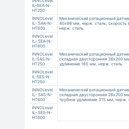
INNOLevel
IL-SEA-N-
HT250
INNOLevel
Механический ротационный датчик 
IL- SAA-N-
40х98 мм, нерж. сталь, скорость в
HT600
нерж. сталь
INNOLevel
IL- SEA-N-
HT600
INNOLevel
Механический ротационный датчик 
IL-SAS-N-
складная двусторонняя 28х200 мм,
HT250
удлинение 165 мм, нерж. сталь
INNOLevel
IL-SES-N-
HT250
INNOLevel
Механический ротационный датчик 
IL- SAS-N-
складная двусторонняя 28х200 мм,
HT600
трубное удлинение 315 мм, нерж. 
INNOLevel
IL- SES-N-
HT600