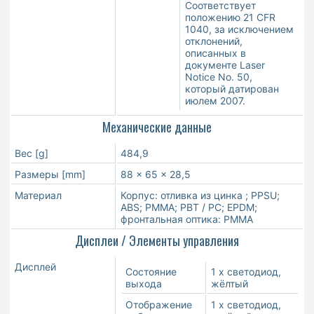
Соответствует
положению 21 CFR
1040, за исключением
отклонений,
описанных в
документе Laser
Notice No. 50,
который датирован
июлем 2007.
Механические данные
Вес [g]
484,9
Размеры [mm]
88 x 65 x 28,5
Материал
Корпус: отливка из цинка ; PPSU;
ABS; PMMA; PBT / PC; EPDM;
фронтальная оптика: PMMA
Дисплеи / Элементы управления
Дисплей
Состояние
1 x светодиод,
выхода
жёлтый
Отображение
1 x светодиод,