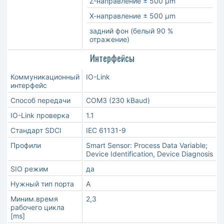
Z-направление ± 500 µm
Х-направление ± 500 µm
задний фон (белый 90 %
отражение)
Интерфейсы
Коммуникационный
IO-Link
интерфейс
Способ передачи
COM3 (230 kBaud)
IO-Link проверка
1.1
Стандарт SDCI
IEC 61131-9
Профили
Smart Sensor: Process Data Variable;
Device Identification, Device Diagnosis
SIO режим
да
Нужный тип порта
A
Миним.время
2,3
рабочего цикла
[ms]