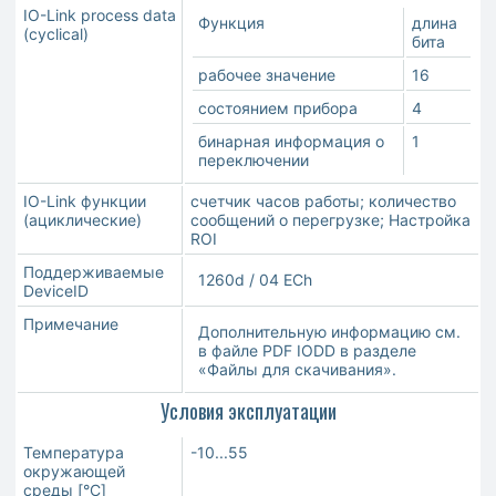
IO-Link process data
Функция
длина
(cyclical)
бита
рабочее значение
16
состоянием прибора
4
бинарная информация о
1
переключении
IO-Link функции
счетчик часов работы; количество
(ациклические)
сообщений о перегрузке; Настройка
ROI
Поддерживаемые
1260d / 04 ECh
DeviceID
Примечание
Дополнительную информацию см.
в файле PDF IODD в разделе
«Файлы для скачивания».
Условия эксплуатации
Температура
-10...55
окружающей
среды [°C]