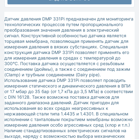
Датчик давления DMP 331Pi предназначен для мониторинга
технологических процессов путем пропорционального
преобразования значения давления в электрический
сигнал. Конструктивной особенностью датчика является
торцевая мембрана, позволяющая применять датчик для
измерения давления в вязких субстанциях. Специальная
конструкция датчика DMP 331Pi позволяет применять его
для измерения давления в средах с температурой до
300°C. Поставка датчика осуществляется с резьбовым
соединением (дюймы), а также с соединением под зажим
(Clamp) и трубным соединением (Dairy pipe).
Использование датчика DMP 331Pi позволяет проводить
измерения статического и динамического давления в ВПИ
от 17 мбар до 35 бар (от 1,7 кПа до 3,5 МПа) в соответствии
с DIN 16128. Также возможна поставка датчиков для
заданного диапазона давлений. Датчик пригоден для
использования во всех средах неагрессивных к
нержавеющей стали типа 1.4435 и 1.4301. В специальном
исполнении с танталовым покрытием мембраны возможно
измерение давления особо агрессивных сред (хлор и т.п.)
Наличие стандартизованных электрических сигналов на
выходе, наряду с возможностью выбора механических