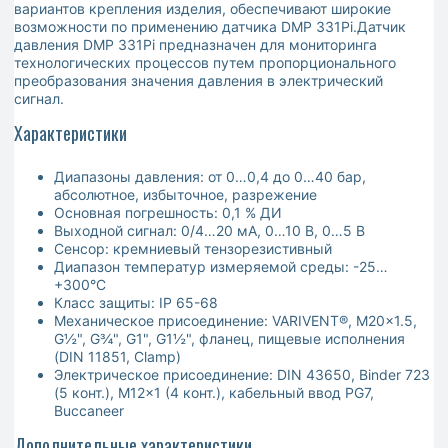
вариантов крепления изделия, обеспечивают широкие
возможности по применению датчика DMP 331Pi.Датчик
давления DMP 331Pi предназначен для мониторинга
технологических процессов путем пропорционального
преобразования значения давления в электрический
сигнал.
Характеристики
Диапазоны давления: от 0…0,4 до 0…40 бар,
абсолютное, избыточное, разрежение
Основная погрешность: 0,1 % ДИ
Выходной сигнал: 0/4…20 мА, 0…10 В, 0…5 В
Сенсор: кремниевый тензорезистивный
Диапазон температур измеряемой среды: -25…
+300°C
Класс защиты: IP 65-68
Механическое присоединение: VARIVENT®, M20x1.5,
G½", G¾", G1", G1½", фланец, пищевые исполнения
(DIN 11851, Clamp)
Электрическое присоединение: DIN 43650, Binder 723
(5 конт.), M12x1 (4 конт.), кабельный ввод PG7,
Buccaneer
Дополнительные характеристики