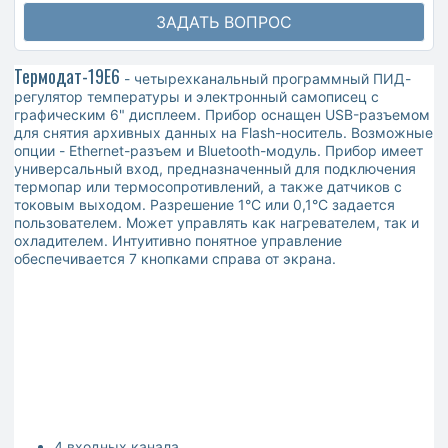
ЗАДАТЬ ВОПРОС
Термодат-19Е6
- четырехканальный программный ПИД-
регулятор температуры и электронный самописец с
графическим 6" дисплеем. Прибор оснащен USB-разъемом
для снятия архивных данных на Flash-носитель. Возможные
опции - Ethernet-разъем и Bluetooth-модуль. Прибор имеет
универсальный вход, предназначенный для подключения
термопар или термосопротивлений, а также датчиков с
токовым выходом. Разрешение 1°С или 0,1°С задается
пользователем. Может управлять как нагревателем, так и
охладителем. Интуитивно понятное управление
обеспечивается 7 кнопками справа от экрана.
4 входных канала