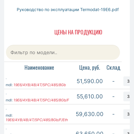
Руководство по эксплуатации Termodat-19E6.pdf
ЦЕНЫ НА ПРОДУКЦИЮ
Наименование
Цена, руб.
Склад
.
51,590.00
-
ЗА
mdl:
19Е6/4УB/4В/4Т/5РС/485/8Gb
.
55,610.00
-
ЗА
mdl:
19Е6/4УB/4В/4Т/5РС/485/8Gb/F
.
59,630.00
-
ЗА
mdl:
19Е6/4УB/4В/4Т/5РС/485/8Gb/F/Eth
.
63,650.00
-
ЗА