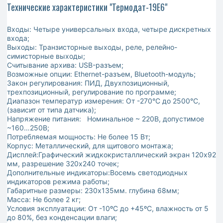
Технические характеристики "Термодат-19Е6"
Входы: Четыре универсальных входа, четыре дискретных
входа;
Выходы: Транзисторные выходы, реле, релейно-
симисторные выходы;
Считывание архива: USB-разъем;
Возможные опции: Ethernet-разъем, Bluetooth-модуль;
Закон регулирования: ПИД, Двухпозиционный,
трехпозиционный, регулирование по программе;
Диапазон температур измерения: От -270°С до 2500°С,
(зависит от типа датчика);
Напряжение питания:
Номинальное ~ 220В, допустимое
~160…250В;
Потребляемая мощность: Не более 15 Вт;
Корпус: Металлический, для щитового монтажа;
Дисплей:Графический жидкокристаллический экран 120х92
мм, разрешение 320х240 точек;
Дополнительные индикаторы:Восемь светодиодных
индикаторов режима работы;
Габаритные размеры: 230х135мм. глубина 68мм;
Масса: Не более 2 кг;
Условия эксплуатации: От -10ºС до +45ºС, влажность от 5
до 80%, без конденсации влаги;