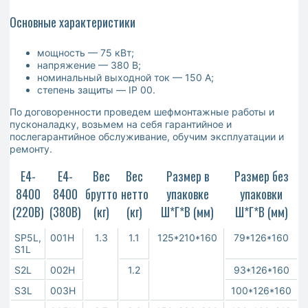
Основные характеристики
мощность — 75 кВт;
напряжение — 380 В;
номинальный выходной ток — 150 А;
степень защиты — IP 00.
По договоренности проведем шефмонтажные работы и
пусконаладку, возьмем на себя гарантийное и
послегарантийное обслуживание, обучим эксплуатации и
ремонту.
Е4-
Е4-
Вес
Вес
Размер в
Размер без
8400
8400
брутто
нетто
упаковке
упаковки
(220В)
(380В)
(кг)
(кг)
Ш*Г*В (мм)
Ш*Г*В (мм)
SP5L,
001H
1.3
1.1
125*210*160
79*126*160
S1L
S2L
002H
1.2
93*126*160
S3L
003H
100*126*160