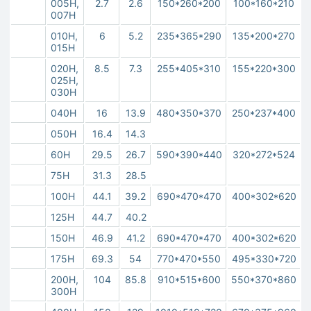
005H,
2.7
2.6
150*260*200
100*160*210
007H
010H,
6
5.2
235*365*290
135*200*270
015H
020H,
8.5
7.3
255*405*310
155*220*300
025H,
030H
040H
16
13.9
480*350*370
250*237*400
050H
16.4
14.3
60H
29.5
26.7
590*390*440
320*272*524
75H
31.3
28.5
100H
44.1
39.2
690*470*470
400*302*620
125H
44.7
40.2
150H
46.9
41.2
690*470*470
400*302*620
175H
69.3
54
770*470*550
495*330*720
200H,
104
85.8
910*515*600
550*370*860
300H