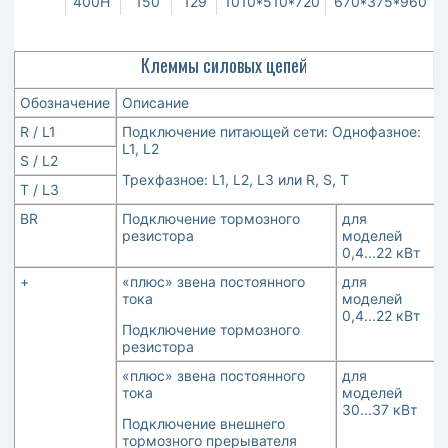
400H
150
129
1010*510*720
670*375*960
Клеммы силовых цепей
Обозначение
Описание
R / L1
Подключение питающей сети: Однофазное:
L1, L2
S / L2
Трехфазное: L1, L2, L3 или R, S, T
T / L3
BR
Подключение тормозного
для
резистора
моделей
0,4...22 кВт
+
«плюс» звена постоянного
для
тока
моделей
0,4...22 кВт
Подключение тормозного
резистора
«плюс» звена постоянного
для
тока
моделей
30...37 кВт
Подключение внешнего
тормозного прерывателя