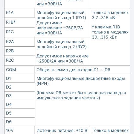
или =30В/1А
R1A
Многофункциональный
Только в моделях
релейный выход 1 (RY1)
3,7...315 кВт
R1B*
Допустимое
* клемма R1B
напряжение ~250В/2А
R1C
только в моделях
или =30В/1А
30...315 кВт
R2A
Многофункциональный
релейный выход 2 (RY2)
R2B
Допустимое напряжение
R2C
~250В/2А или =30В/1А
COM
Общая клемма для входов D1 … D6
D1
Многофункциональные дискретные входы
(NPN)
D2
(Клемма D6 может быть использована для
D3
импульсного задания частоты)
D4
D5
D6
10V
Источник питания: +10 В
Только в моделях