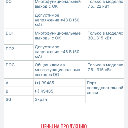
DO
Многофункциональный
Только в моделях
выход с ОК
7,5...22 кВт
Допустимое
напряжение =48 В (50
мА)
DO1
Многофункциональные
Только в моделях
выходы с ОК
30...315 кВт
Допустимое
DO2
напряжение =48 В (50
мА)
DOG
Общая клемма
Только в моделях
многофункциональных
7,5...315 кВт
выходов DO
A
(+) RS485
Порт
последовательной
B
(-) RS485
связи
SG
Экран
ЦЕНЫ НА ПРОДУКЦИЮ