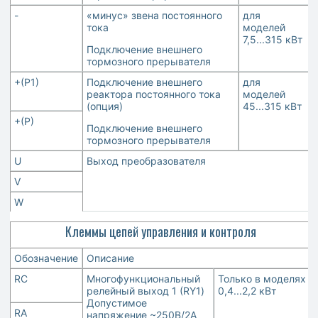
-
«минус» звена постоянного
для
тока
моделей
7,5...315 кВт
Подключение внешнего
тормозного прерывателя
+(Р1)
Подключение внешнего
для
реактора постоянного тока
моделей
(опция)
45...315 кВт
+(Р)
Подключение внешнего
тормозного прерывателя
U
Выход преобразователя
V
W
Клеммы цепей управления и контроля
Обозначение
Описание
RC
Многофункциональный
Только в моделях
релейный выход 1 (RY1)
0,4...2,2 кВт
Допустимое
RA
напряжение ~250В/2А