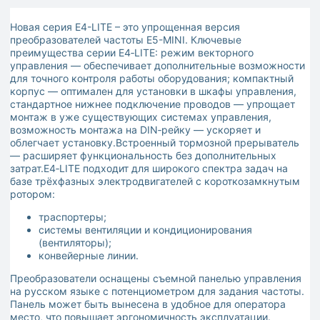
Новая серия E4-LITE – это упрощенная версия
преобразователей частоты Е5-MINI. Ключевые
преимущества серии E4‑LITE: режим векторного
управления — обеспечивает дополнительные возможности
для точного контроля работы оборудования; компактный
корпус — оптимален для установки в шкафы управления,
стандартное нижнее подключение проводов — упрощает
монтаж в уже существующих системах управления,
возможность монтажа на DIN‑рейку — ускоряет и
облегчает установку.Встроенный тормозной прерыватель
— расширяет функциональность без дополнительных
затрат.E4‑LITE подходит для широкого спектра задач на
базе трёхфазных электродвигателей с короткозамкнутым
ротором:
траспортеры;
системы вентиляции и кондиционирования
(вентиляторы);
конвейерные линии.
Преобразователи оснащены съемной панелью управления
на русском языке с потенциометром для задания частоты.
Панель может быть вынесена в удобное для оператора
место, что повышает эргономичность эксплуатации.