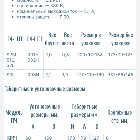
напряжение — 380 В;
номинальный выходной ток — 5.1 А;
степень защиты — IP 20.
Вес
Вес
Размер в
Размер без
Е4-LITE
Е4-LITE
брутто
нетто
упаковке
упаковки
SP5L,
001H,
1,0
0,8
200*97*158
173*79*127
S1L,
002H
S2L
S3L
003H
1,2
1,0
210*110*160
187*86*145
Габаритные и установочные размеры
Установочные
Габаритные
Модель
Крепёжные
размеры мм.
размеры мм.
ПЧ
отв. мм.
A
B
Н
W
D
SP5L…
60
159
173
79
127
6