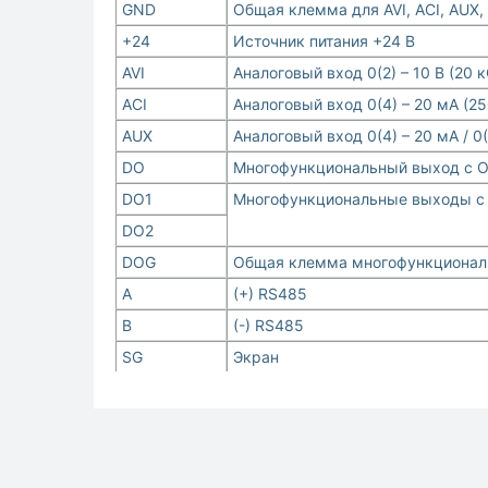
GND
Общая клемма для AVI, ACI, AUX,
+24
Источник питания +24 В
AVI
Аналоговый вход 0(2) – 10 В (20 
AСI
Аналоговый вход 0(4) – 20 мА (2
AUX
Аналоговый вход 0(4) – 20 мА / 0(
DO
Многофункциональный выход с О
DO1
Многофункциональные выходы с 
DO2
DOG
Общая клемма многофункционал
A
(+) RS485
B
(-) RS485
SG
Экран