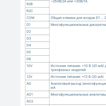
~250В/2А или =30В/1А
R2B
R2C
COM
Общая клемма для входов D1 … 
D1
Многофункциональные дискретны
D2
D3
D4
D5
D6
10V
Источник питания: +10 В (20 мА)
трехфазных моделей
12V
Источник питания: +12 В (20 мА)
AO
Аналоговый выход (многофункцион
мА
AO1
Многофункциональные аналоговые
AO2