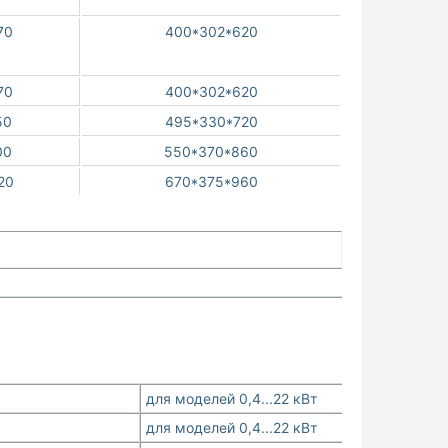
70
400*302*620
70
400*302*620
50
495*330*720
00
550*370*860
20
670*375*960
для моделей 0,4...22 кВт
для моделей 0,4...22 кВт