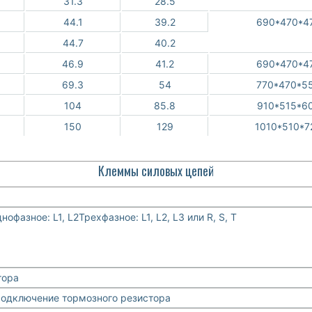
31.3
28.5
44.1
39.2
690*470*4
44.7
40.2
46.9
41.2
690*470*4
69.3
54
770*470*5
104
85.8
910*515*6
150
129
1010*510*7
Клеммы силовых цепей
фазное: L1, L2Трехфазное: L1, L2, L3 или R, S, T
тора
Подключение тормозного резистора