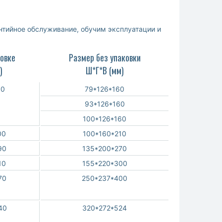
нтийное обслуживание, обучим эксплуатации и
ковке
Размер без упаковки
)
Ш*Г*В (мм)
60
79*126*160
93*126*160
100*126*160
00
100*160*210
90
135*200*270
10
155*220*300
70
250*237*400
40
320*272*524