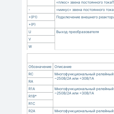
«плюс» звена постоянного тока
-
«минус» звена постоянного ток
+(Р1)
Подключение внешнего реактора
+(Р)
U
Выход преобразователя
V
W
Обозначение
Описание
RC
Многофункциональный релейный 
~250В/2А или =30В/1А
RA
R1A
Многофункциональный релейный 
~250В/2А или =30В/1А
R1B*
R1C
R2A
Многофункциональный релейный 