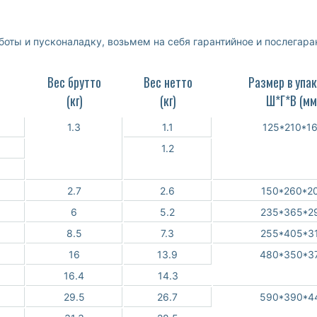
ты и пусконаладку, возьмем на себя гарантийное и послегара
Вес брутто
Вес нетто
Размер в упа
(кг)
(кг)
Ш*Г*В (мм
1.3
1.1
125*210*1
1.2
2.7
2.6
150*260*2
6
5.2
235*365*2
8.5
7.3
255*405*3
16
13.9
480*350*3
16.4
14.3
29.5
26.7
590*390*4