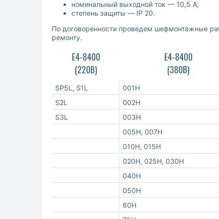
номинальный выходной ток — 10,5 А;
степень защиты — IP 20.
По договоренности проведем шефмонтажные рабо
ремонту.
Е4-8400
Е4-8400
(220В)
(380В)
SP5L, S1L
001H
S2L
002H
S3L
003H
005H, 007H
010H, 015H
020H, 025H, 030H
040H
050H
60H