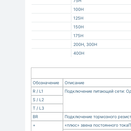
75H
100H
125H
150H
175H
200H, 300H
400H
Обозначение
Описание
R / L1
Подключение питающей сети: Одно
S / L2
T / L3
BR
Подключение тормозного резис
+
«плюс» звена постоянного тока