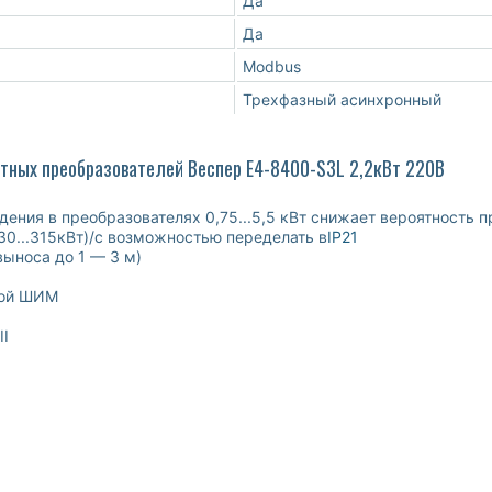
Да
Да
Modbus
Трехфазный асинхронный
отных преобразователей Веспер E4-8400-S3L 2,2кВт 220В
ния в преобразователях 0,75...5,5 кВт снижает вероятность 
 (30...315кВт)/с возможностью переделать в
IP21
ыноса до 1 — 3 м)
ной ШИМ
II