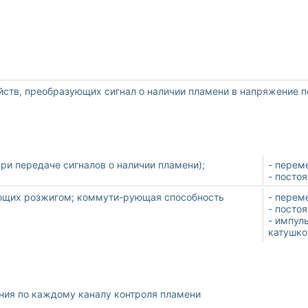
йств, преобразующих сигнал о наличии пламени в напряжение п
ри передаче сигналов о наличии пламени);
- переме
- постоя
яющих розжигом; коммути-рующая способность
- переме
- постоя
- импул
катушко
ния по каждому каналу контроля пламени