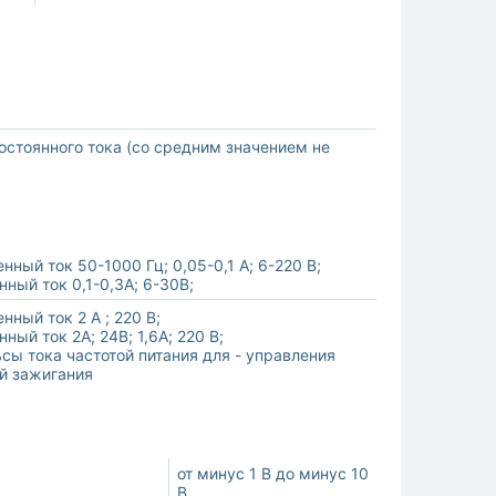
остоянного тока (со средним значением не
нный ток 50-1000 Гц; 0,05-0,1 А; 6-220 В;
нный ток 0,1-0,3А; 6-30В;
нный ток 2 А ; 220 В;
нный ток 2А; 24В; 1,6А; 220 В;
ьсы тока частотой питания для - управления
й зажигания
от минус 1 В до минус 10
В