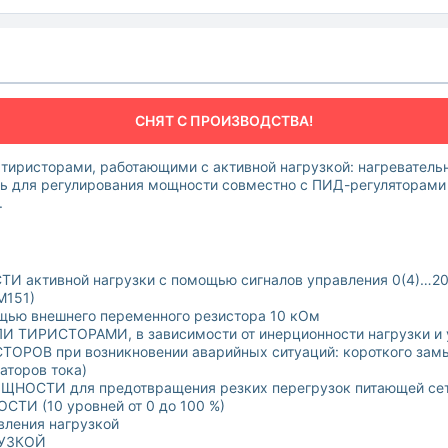
СНЯТ С ПРОИЗВОДСТВА!
 тиристорами, работающими с активной нагрузкой: нагревател
ть для регулирования мощности совместно с ПИД-регуляторами
.
тивной нагрузки с помощью сигналов управления 0(4)…20 м
М151)
ю внешнего переменного резистора 10 кОм
ИРИСТОРАМИ, в зависимости от инерционности нагрузки и у
В при возникновении аварийных ситуаций: короткого замык
аторов тока)
ОСТИ для предотвращения резких перегрузок питающей се
 (10 уровней от 0 до 100 %)
ения нагрузкой
РУЗКОЙ