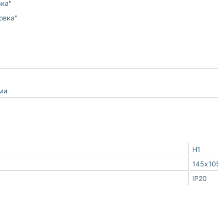
вка"
овка"
ми
Н1
145х10
IP20