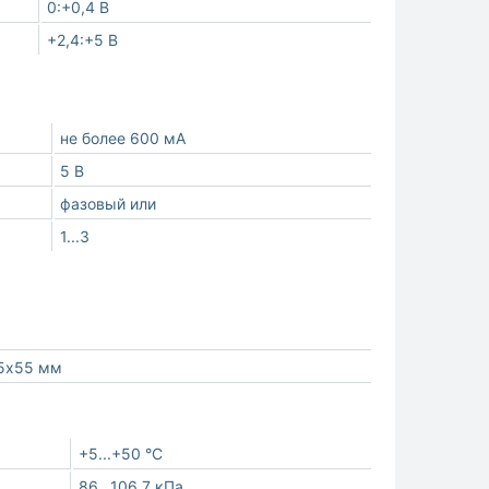
0:+0,4 В
+2,4:+5 В
не более 600 мА
5 В
фазовый или
1...3
5х55 мм
+5...+50 °С
86...106,7 кПа