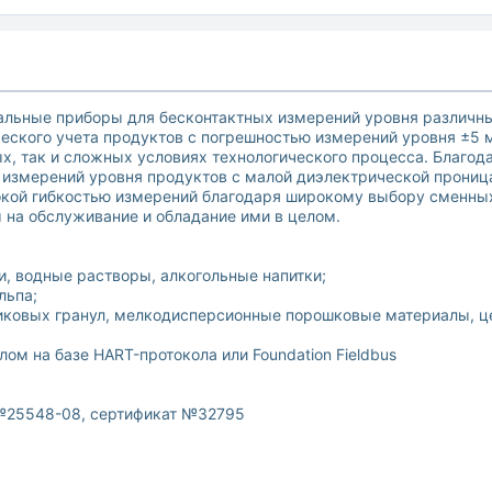
альные приборы для бесконтактных измерений уровня различны
ческого учета продуктов с погрешностью измерений уровня ±5
х, так и сложных условиях технологического процесса. Благо
измерений уровня продуктов с малой диэлектрической прониц
окой гибкостью измерений благодаря широкому выбору сменных
ы на обслуживание и обладание ими в целом.
и, водные растворы, алкогольные напитки;
льпа;
иковых гранул, мелкодисперсионные порошковые материалы, це
ом на базе HART-протокола или Foundation Fieldbus
 №25548-08, сертификат №32795