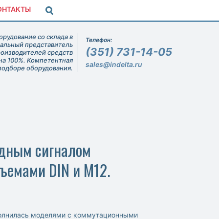
ОНТАКТЫ
рудование со склада в
Телефон:
иальный представитель
(351) 731-14-05
роизводителей средств
на 100%. Компетентная
sales@indelta.ru
подборе оборудования.
одным сигналом
ъемами DIN и М12.
олнилась моделями с коммутационными