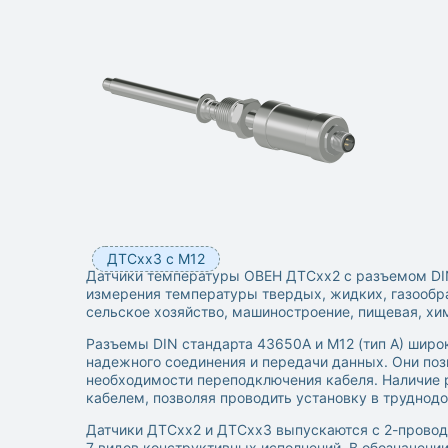
ДТСхх3 с М12
Датчики температуры ОВЕН ДТСхх2 с разъемом DI
измерения температуры твердых, жидких, газообра
сельское хозяйство, машиностроение, пищевая, хим
Разъемы DIN стандарта 43650А и М12 (тип А) шир
надежного соединения и передачи данных. Они поз
необходимости переподключения кабеля. Наличие р
кабелем, позволяя проводить установку в труднод
Датчики ДТСхх2 и ДТСхх3 выпускаются с 2-проводн
7 видов конструктивных исполнений. В обозначени