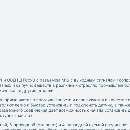
N и ОВЕН ДТСхх3 с разъемом М12 с выходным сигналом «сопро
зных и сыпучих веществ в различных отраслях промышленности
ическая и другие отрасли.
око применяются в промышленности и используются в качестве
воляют легко и быстро установить и подключить датчик, а такж
азъемного соединения дает возможность сначала установить да
оступных местах.
ой, 3-проводной (стандарт) и 4-проводной схемой соединения 
и маркировки можно выбрать диаметр арматуры, указать длину 