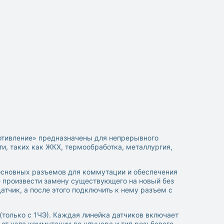
тивление» предназначены для непрерывного
, таких как ЖКХ, термообработка, металлургия,
 основных разъемов для коммутации и обеспечения
е произвести замену существующего на новый без
тчик, а после этого подключить к нему разъем с
(только с 1ЧЭ). Каждая линейка датчиков включает
от узла коммутации до штуцера и тип резьбового