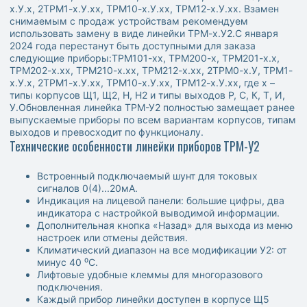
х.У.х, 2ТРМ1-х.У.хх, ТРМ10-х.У.хх, ТРМ12-х.У.хх. Взамен
снимаемым с продаж устройствам рекомендуем
использовать замену в виде линейки ТРМ-х.У2.С января
2024 года перестанут быть доступными для заказа
следующие приборы:ТРМ101-хх, ТРМ200-х, ТРМ201-х.х,
ТРМ202-х.хх, ТРМ210-х.хх, ТРМ212-х.хх, 2ТРМ0-х.У, ТРМ1-
х.У.х, 2ТРМ1-х.У.хх, ТРМ10-х.У.хх, ТРМ12-х.У.хх, где х –
типы корпусов Щ1, Щ2, Н, Н2 и типы выходов Р, С, К, Т, И,
У.Обновленная линейка ТРМ-У2 полностью замещает ранее
выпускаемые приборы по всем вариантам корпусов, типам
выходов и превосходит по функционалу.
Технические особенности линейки приборов ТРМ-У2
Встроенный подключаемый шунт для токовых
сигналов 0(4)...20мА.
Индикация на лицевой панели: большие цифры, два
индикатора с настройкой выводимой информации.
Дополнительная кнопка «Назад» для выхода из меню
настроек или отмены действия.
Климатический диапазон на все модификации У2: от
минус 40 ⁰С.
Лифтовые удобные клеммы для многоразового
подключения.
Каждый прибор линейки доступен в корпусе Щ5