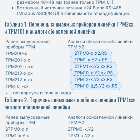
размером 48×48 мм (ранее только ТРМ101).
Встроенный источник питания =24 В или RS-485
(Modbus ASCII/RTU) в зависимости от модификации.
Таблица 1. Перечень снимаемых приборов линейки ТРМ2хх
и ТРМ101 и аналоги обновленной линейки
Ранее выпускаемые
Аналоги обновленной линейки
приборы ТРМ
ТРМ-У2
2ТРМ0-х.У2.RS
ТРМ200-х
ТРМ1-х.У2.х.RS
ТРМ201-х.х
2ТРМ1-х.У2.хх.RS
ТРМ202-х.хх
ТРМ10-х.У2.хх.RS
ТРМ210-х.хх
ТРМ12-х.У2.хх.RS
ТРМ212-х.хх
ТРМ10-Щ5.У2.хх.RS
ТРМ101-хх
х – тип корпуса и типа выхода
Таблица 2. Перечень снимаемых приборов линейки ТРМ1ххи
аналоги обновленной линейки
Ранее выпускаемые
Аналоги обновленной линейки
приборы ТРМ
ТРМ-У2
2ТРМ0-х.У
2ТРМ0-х.У2
ТРМ1-х.У.х
ТРМ1-х.У2.х