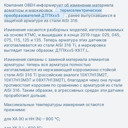
Компания ОВЕН информирует об изменении материала
арматуры и маркировок
термоэлектрических
преобразователей ДТПХхх5
, ранее выпускавшихся в
защитной арматуре из стали AISI 316.
Изменения касаются разборных моделей, изготавливаемых
на основе КТМС, и вышедших в конце 2019 года: 025, 045,
075, 115, 125 и 135. Теперь арматура этих датчиков
изготавливается из стали AISI 316 Ti, а маркировка
выглядит таком образом: ДТПХхх5-ХХ1Т.L.
Изменения связаны с заменой материала элементов
арматуры: теперь вся арматура полностью
изготавливается из нержавеющей коррозионно-стойкой
стали AISI 316 Ti (российские ана​​​​​​логи 10Х17Н13М2Т,
10Х17Н13М3Т и 08Х17Н13М2Т), благодаря чему она лучше
противостоит коррозии по сравнению с арматурой из стали
AISI 316. Таким образом, в агрессивных средах эти датчики
проработают дольше.
Максимальные температуры измерения остаются
прежними:
для ХА (К) и НН (N) – 900 °C;
для ХК (L) – 600 °C;