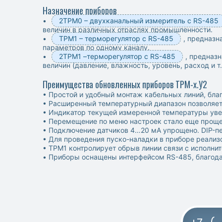
Назначение приборов
•
2ТРМ0 – двухканальный измеритель c RS-485
величин в различных отраслях промышленности.
•
ТРМ1 – терморегулятор с RS-485
, предназн
параметров по одному каналу.
•
2ТРМ1 –терморегулятор c RS-485
, предназ
величин (давление, влажность, уровень, расход и 
Преимущества обновленных приборов ТРМ-х.У2
• Простой и удобный монтаж кабельных линий, бл
• Расширенный температурный диапазон позволяет 
• Индикатор текущей измеренной температуры увел
• Перемещение по меню настроек стало еще проще,
• Подключение датчиков 4…20 мА упрощено. DIP-п
• Для проведения пуско-наладки в приборе реали
• ТРМ1 контролирует обрыв линии связи с исполни
• Приборы оснащены интерфейсом RS-485, благод