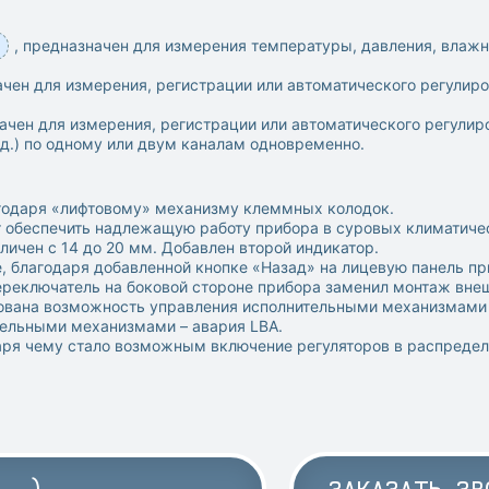
, предназначен для измерения температуры, давления, влажн
ачен для измерения, регистрации или автоматического регулир
начен для измерения, регистрации или автоматического регули
т.д.) по одному или двум каналам одновременно.
агодаря «лифтовому» механизму клеммных колодок.
обеспечить надлежащую работу прибора в суровых климатическ
ичен с 14 до 20 мм. Добавлен второй индикатор.
 благодаря добавленной кнопке «Назад» на лицевую панель пр
ереключатель на боковой стороне прибора заменил монтаж вне
зована возможность управления исполнительными механизмами
тельными механизмами – авария LBA.
аря чему стало возможным включение регуляторов в распреде