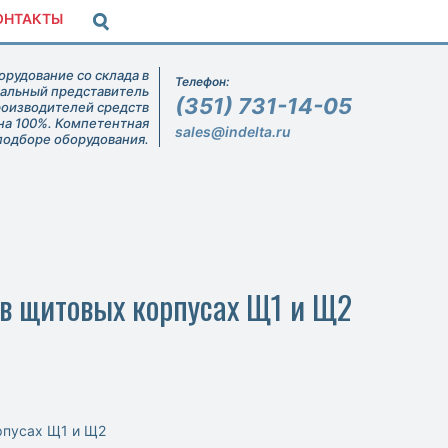
ОНТАКТЫ
рудование со склада в
Телефон:
иальный представитель
(351) 731-14-05
роизводителей средств
на 100%. Компетентная
sales@indelta.ru
подборе оборудования.
 в щитовых корпусах Щ1 и Щ2
рпусах Щ1 и Щ2