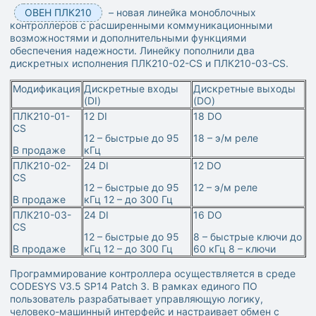
ОВЕН ПЛК210
– новая линейка моноблочных
контроллеров с расширенными коммуникационными
возможностями и дополнительными функциями
обеспечения надежности. Линейку пополнили два
дискретных исполнения ПЛК210-02-CS и ПЛК210-03-CS.
Модификация
Дискретные входы
Дискретные выходы
(DI)
(DO)
ПЛК210-01-
12 DI
18 DO
CS
12 – быстрые до 95
18 – э/м реле
В продаже
кГц
ПЛК210-02-
24 DI
12 DO
CS
12 – быстрые до 95
12 – э/м реле
В продаже
кГц 12 – до 300 Гц
ПЛК210-03-
24 DI
16 DO
CS
12 – быстрые до 95
8 – быстрые ключи до
В продаже
кГц 12 – до 300 Гц
60 кГц 8 – ключи
Программирование контроллера осуществляется в среде
CODESYS V3.5 SP14 Patch 3. В рамках единого ПО
пользователь разрабатывает управляющую логику,
человеко-машинный интерфейс и настраивает обмен с