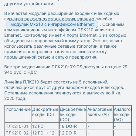
другими устройствами.
В качестве модулей расширения входных и выходных
сигналов рекомендуется к использованию линейка
модулей Мх210 с интерфейсом Ethernet
. Основным
коммуникационным интерфейсом ПЛК210 является
Ethernet. Контроллер имеет 4 порта Ethernet, 3 из которых
объединены в управляемый коммутатор. Это позволяет
использовать различные сетевые топологии, а также
применять контроллер в качестве шлюза между
промышленной сетью и сетью предприятия.
Все три модификации ПЛК210-0Х-CS доступны по цене 29
940 руб. с НДС
Линейка ПЛК210 будет состоять из 5 исполнений,
отличающихся друг от друга набором входов и выходов.
Остальные исполнения планируются к выпуску во II кв.
2020 года.
Исполнение
Дискретные
Дискретные
Аналоговые
Аналогов
входы (DI)
выходы
входы (AI)
выходы
(DO)
(AO)
ПЛК210-01
12 FDI
18 DO-R
-
-
ПЛК210-02
12 FDI + 12
12 DO-R
-
-