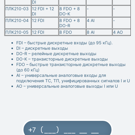
DI
ПЛК210-03
12 FDI + 12
8 FDO + 8
-
-
DI
DO-K
ПЛК210-04
12 FDI
8 FDO + 8
4 AI
-
DO-R
ПЛК210-05
12 FDI
8 FDO
8 AI
4 AO
FDI – быстрые дискретные входы (до 95 кГц).
DI – дискретные выходы
DO-R – релейные дискретные выходы
DO-K – транзисторные дискретные выходы
FDO – быстрые транзисторные дискретные выходы
(до 60 кГц)
AI – универсальные аналоговые входы для
подключения ТС, ТП, унифицированных сигналов I и U
AO – универсальные аналоговые выходы I или U