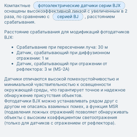
Компактные
фотоэлектрические датчики серии BJX
оснащены высокоэффективной линзой с увеличенным в 2
раза, по сравнению с
серией BJ
, расстоянием
срабатывания.
Расстояние срабатывания для модификаций фотодатчиков
BJX:
Срабатывание при пересечении луча: 30 м
Датчик, срабатывающий при диффузионном
отражении: 1 м
Датчик, срабатывающий при отражении от
рефлектора: 3 м (MS-2A)
Датчики отличаются высокой помехоустойчивостью и
минимальной чувствительностью к освещенности
окружающей среды, что гарантирует точное и надежное
обнаружение присутствия объектов.
Фотодатчики BJX можно устанавливать рядом друг с
другом не опасаясь взаимных помех, а функция MSR
(подавления ложных отражений) позволяет обнаруживать
объекты с высоким коэффициентом светоотражения
(только для датчиков с отражением от рефлектора).