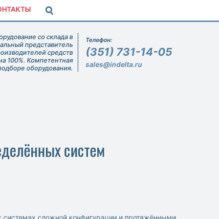
ОНТАКТЫ
рудование со склада в
Телефон:
иальный представитель
(351) 731-14-05
роизводителей средств
на 100%. Компетентная
sales@indelta.ru
подборе оборудования.
еделённых систем
х системах сложной конфигурации и протяжёнными