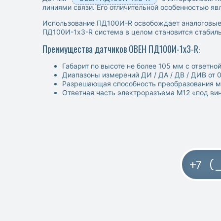
линиями связи. Его отличительной особенностью я
Использование ПД100И-R освобождает аналоговые 
ПД100И-1х3-R система в целом становится стабиль
Преимущества датчиков ОВЕН ПД100И-1х3-R
:
Габарит по высоте не более 105 мм с ответно
Диапазоны измерений ДИ / ДА / ДВ / ДИВ от 0
Разрешающая способность преобразования м
Ответная часть электроразъема М12 «под вин