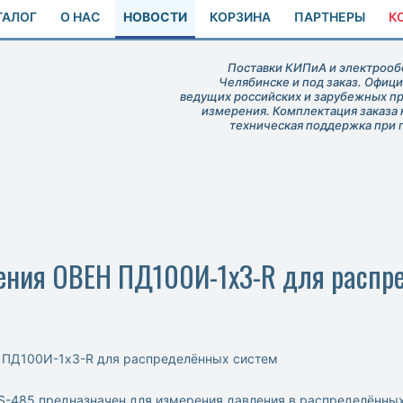
ТАЛОГ
О НАС
НОВОСТИ
КОРЗИНА
ПАРТНЕРЫ
К
Поставки КИПиА и электрообо
Челябинске и под заказ. Офиц
ведущих российских и зарубежных п
измерения. Комплектация заказа 
техническая поддержка при 
ения ОВЕН ПД100И-1х3-R для распр
 ПД100И-1х3-R для распределённых систем
S-485 предназначен для измерения давления в распределённы