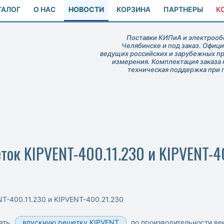
ТАЛОГ
О НАС
НОВОСТИ
КОРЗИНА
ПАРТНЕРЫ
К
Поставки КИПиА и электрообо
Челябинске и под заказ. Офиц
ведущих российских и зарубежных п
измерения. Комплектация заказа 
техническая поддержка при 
ок KIPVENT-400.11.230 и KIPVENT-4
T-400.11.230 и KIPVENT-400.21.230
рать
впускную решетку KIPVENT
по производительности вен