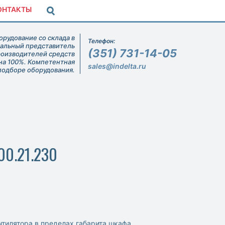
ОНТАКТЫ
рудование со склада в
Телефон:
иальный представитель
(351) 731-14-05
роизводителей средств
на 100%. Компетентная
sales@indelta.ru
подборе оборудования.
00.21.230
тилятора в пределах габарита шкафа.