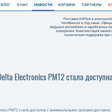
ТАЛОГ
О НАС
НОВОСТИ
КОРЗИНА
ПАРТНЕРЫ
К
Поставки КИПиА и электрообо
Челябинске и под заказ. Офиц
ведущих российских и зарубежных п
измерения. Комплектация заказа 
техническая поддержка при 
Delta Electronics PMT2 cтала досту
tronics PMT2 cтала доступна с минимальными сроками доставки.