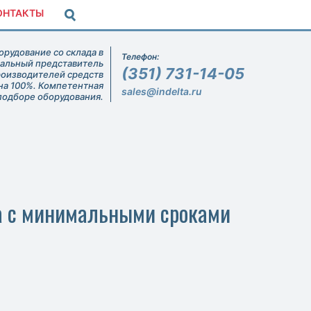
ОНТАКТЫ
рудование со склада в
Телефон:
иальный представитель
(351) 731-14-05
роизводителей средств
на 100%. Компетентная
sales@indelta.ru
подборе оборудования.
пна с минимальными сроками