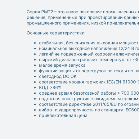
Серия PMT2 – это новое поколение промышленных ис
решения, примененные при проектировании данных
промышленного применения, низкой привлекательн
Основные характеристики:
стабильная, без снижения выходная мощность
номинальное выходное напряжение 12/24 В по
легкий не подверженный коррозии алюминие
широкий диапазон рабочих температур: от -30
малое время запуска
функции защиты от перегрузок по току и по н
светодиод DC_OK
соответствие уровня гармоник IEC/EN 61000-3
КПД >86%
среднее время безотказной работы > 700,000
надежная конструкция с ожидаемым сроком 
соответствие директиве 2011/65/EU по огра
вибро- и ударопрочность по стандарту IEC60
привлекательная цена