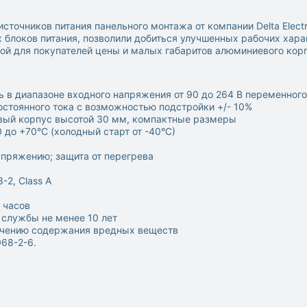
точников питания панельного монтажа от компании Delta Elect
 блоков питания, позволили добиться улучшенных рабочих хара
ой для покупателей цены и малых габаритов алюминиевого кор
 в диапазоне входного напряжения от 90 до 264 В переменного
стоянного тока с возможностью подстройки +/- 10%
вый корпус высотой 30 мм, компактные размеры
 до +70°С (холодный старт от -40°С)
апряжению; защита от перегрева
-2, Class A
 часов
службы не менее 10 лет
ничению содержания вредных веществ
068-2-6.